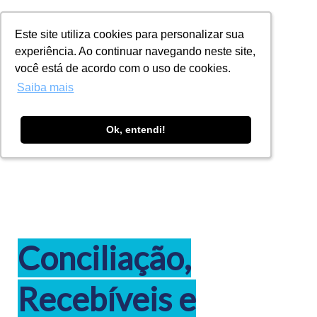
Este site utiliza cookies para personalizar sua
Este site utiliza cookies para personalizar sua
experiência. Ao continuar navegando neste site,
experiência. Ao continuar navegando neste site,
você está de acordo com o uso de cookies.
você está de acordo com o uso de cookies.
Tecnologia para
ver além.
Saiba mais
Saiba mais
WHITEPAPER
Ok, entendi!
Ok, entendi!
Soluções para
problemas de
Conciliação,
Recebíveis e